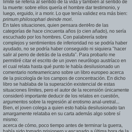
límite se refería al sentido de la vida y también al sentido de
la muerte: sobre ellos quería el hombre dar testimonio, y
luego, erguido, ir a morir. Lo que tenía validez era más bien:
primum philosophari deinde mori
.
En tales situaciones, quien pensara dent4ro de las
categorías de hace cincuenta años (o cien añado), no sería
escuchado por los hombres. Con palabrería sobre
complejos y sentimientos de inferioridad no se podría haber
ayudado, no se podría haber conseguido ni siquiera "hacer
salir al perro de detrás de la estufa". Para probarlo me
permitiré citar el escrito de un joven neurólogo austríaco en
el cual relata hasta qué punto le había desilusionado un
comentario norteamericano sobre un libro europeo acerca
de la psicología de los campos de concentración. En dicho
libro se hablaba de la superación existencial de estas
situaciones límites, pero el autor de la recensión únicamente
consideró importante deducir de los relatos en cuestión,
argumentos sobre la regresión al erotismo anal-uretral...
Bien, el joven colega a quien esto había desilusionado tan
amargamente relataba en su carta además algo sobre sí
mismo:
acerca de cómo, poco tiempo antes de terminar la guerra,
había sido tomado prisionero y escapado a última hora de la