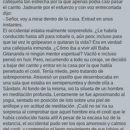
callejuela tan estrecha por la que apenas podía casi pasar
el carrito. Jadeante por el esfuerzo y con voz entrecortada
dijo:
- Señor, voy a mirar dentro de la casa. Entrad en unos
instantes.
El occidental estaba realmente sorprendido. ¿Le habría
conducido hasta allí para robarle o, aún peor, incluso para
que tal vez le golpearan o quitaran la vida? Era en verdad
una callejuela inmunda. ¿Cómo iba a vivir allí Baba
Gitananda ni ningún mentor espiritual? Vaciló e incluso
pensó en huir. Pero, recurriendo a todo su coraje, se decidió
a bajar del carrito y entrar en la casa por la que había
penetrado el cooli. Tenía miedo, pero tratando de
sobreponerse. Atravesó un pasillo que desembocaba en
una sala que estaba en semipenumbra y donde olía a
Sándalo. Al fondo de la misma, vio la silueta de un hombre
en meditación profunda. Lentamente se fue aproximando al
yogui, sentado en posición de loto sobre una piel de
antílope y en actitud de meditación. ¡Cuál no se´ria su
sorpresa al comprobar que aquel hombre era el cooli que le
había conducido hasta allí! A pesar de la escasa luz de la
estancia, el occidental pudo ver los ojos amorosos y calmos
del cooli, y contemplar el lento movimiento de sus labios al