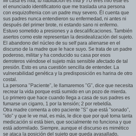
Mi casa es mia, tu habitación es mia y TU eres mio
este es
el enunciado identificatorio que me traslada una persona
con esquizofrenia con un padre muy severo. Él cuenta que
sus padres nunca entendieron su enfermedad, ni antes ni
después del primer brote, ni estando sano ni enfermo.
Estuvo sometido a presiones y a descalificaciones. También
asertos como este representan la desidealización del sujeto.
El abandono del núcleo de su self para alienarse en el
discurso de la madre que le hace suyo. Se trata de un padre
poderoso, militar y ha conducido su casa por esos
derroteros viéndose el sujeto más sensible afectado de tal
presión. Esto es una cuestión sencilla de entender. La
vulnerabilidad genética y la predisposición es harina de otro
costal.
La persona "Paciente", le llamaremos "G", dice que necesita
recrear la vida porque está sumido en un pozo de mierda.
Lo primero que hace cuando llega a casa de sus padres es
fumarse un cigarro, 1 por la tensión; 2 por rebeldía.
Otra madre comenta a otro paciente "S" que está "sonado",
"ido" y que le ve mal, es más, le dice que por qué toma tanta
medicación si está bien, que socialmente no funciona y que
está adormilado. Siempre, aunque el discurso es mimético
se ataca la posición del sujeto que queda avasallado,