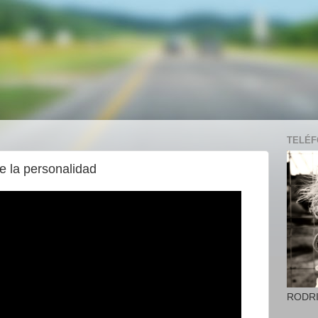
TELÉFO
e la personalidad
RODR