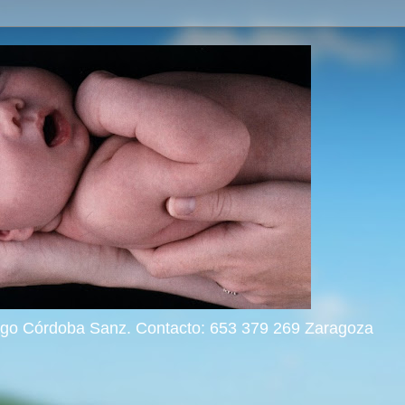
rigo Córdoba Sanz. Contacto: 653 379 269 Zaragoza