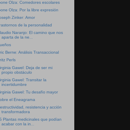
bone Olza: Comedores escolares
bone Olza: Por la libre expresión
oseph Zinker: Amor
rastornos de la personalidad
laudio Naranjo: El camino que nos
aparta de la ne...
ueños
ric Berne: Análisis Transaccional
ritz Perls
irginia Gawel: Deja de ser mi
propio obstáculo
irginia Gawel: Transitar la
incertidumbre
irginia Gawel: Tu desafío mayor
obre el Eneagrama
estructividad, resistencia y acción
transformadora
5 Plantas medicinales que podían
acabar con la in...