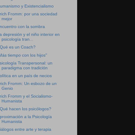
umanismo y Existencialismo
rich Fromm: por una sociedad
mejor
ncuentro con la sombra
a depresión y el niño interior en
psicología tran...
Qué es un Coach?
Más tiempo con los hijos"
sicología Transpersonal: un
paradigma con tradición
olítica en un país de necios
rich Fromm: Un esbozo de un
Genio
rich Fromm y el Socialismo-
Humanista
Qué hacen los psicólogos?
proximación a la Psicología
Humanista
iálogos entre arte y terapia