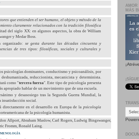
"
AMOR 
MÁS B
tores que entienden el ser humano, el objeto y método de la
tamiento claramente relacionados con la tradición filosófica
itad del siglo XX: en algunos aspectos, la obra de William
wanger y Medar Boss.
a organizado:
se gesta durante las décadas cincuenta y
encias de tres tipos: filosóficas, sociales y culturales y
¡Atrév
dos psicologías dominantes, conductismo y psicoanálisis, por
 deshumanizada, reduccionista, mecanicista y determinista.
¡SÍGU
tará como "
tercera fuerza
". Este tipo de psicología presenta
más apropiado hablar de un movimiento que de una escuela.
esánimo y desasosiego tras la Segunda Guerra Mundial, la
 insatisfacción social.
TRANS
rá directamente en el desarrollo en Europa de la
psicología
 norteamericana de la psicología humanista.
Power
rdon Allport, Abraham Maslow, Carl Rogers, Ludwig Bingswanger,
Eric Fromm, Ronald Laing.
NOMENOLOGÍA
DOCU