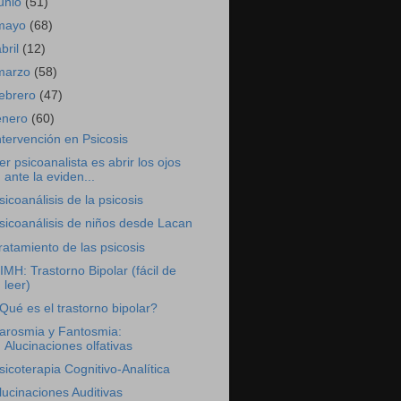
junio
(51)
mayo
(68)
abril
(12)
marzo
(58)
febrero
(47)
enero
(60)
ntervención en Psicosis
er psicoanalista es abrir los ojos
ante la eviden...
sicoanálisis de la psicosis
sicoanálisis de niños desde Lacan
ratamiento de las psicosis
IMH: Trastorno Bipolar (fácil de
leer)
Qué es el trastorno bipolar?
arosmia y Fantosmia:
Alucinaciones olfativas
sicoterapia Cognitivo-Analítica
lucinaciones Auditivas