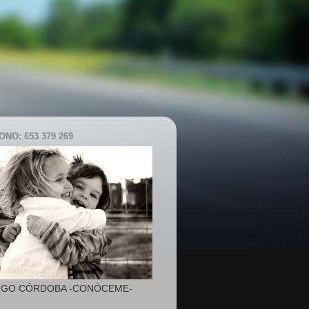
NO: 653 379 269
IGO CÓRDOBA -CONÓCEME-