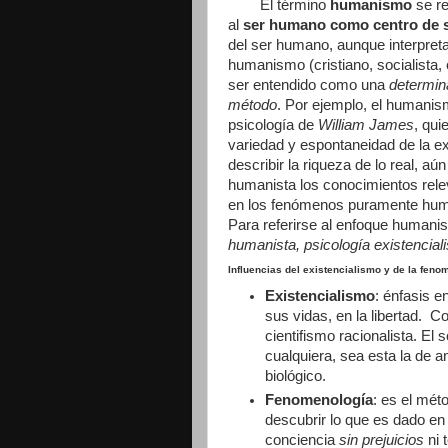
El término
humanismo
se re
al
ser humano como centro de s
del ser humano, aunque interpreta
humanismo (cristiano, socialista, 
ser entendido como una
determin
método
. Por ejemplo, el humani
psicología de
William James
, qui
variedad y espontaneidad de la exp
describir la riqueza de lo real, aú
humanista los conocimientos rel
en los fenómenos puramente human
Para referirse al enfoque humanista
humanista, psicología existenciali
Influencias del existencialismo y de la feno
Existencialismo
: énfasis 
sus vidas, en la libertad. C
cientifismo racionalista. E
cualquiera, sea esta la de an
biológico.
Fenomenología
: es el mé
descubrir lo que es dado en 
conciencia
sin prejuicios
ni 