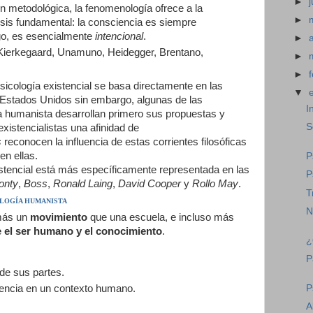
►
n metodológica, la fenomenología ofrece a la
►
esis fundamental: la consciencia es siempre
lgo, es esencialmente
intencional
.
►
 Kierkegaard, Unamuno, Heidegger, Brentano,
►
►
cología existencial se basa directamente en las
▼
n Estados Unidos sin embargo, algunas de las
I
gía humanista desarrollan primero sus propuestas y
S
existencialistas una afinidad de
s
reconocen la influencia de estas corrientes filosóficas
en ellas.
P
istencial está más específicamente representada en las
P
onty
,
Boss
,
Ronald Laing
,
David Cooper
y
Rollo May
.
T
OLOGÍA HUMANISTA
N
más un
movimiento
que una escuela, e incluso más
e el ser humano y el conocimiento
.
¿
P
de sus partes.
P
tencia en un contexto humano.
A