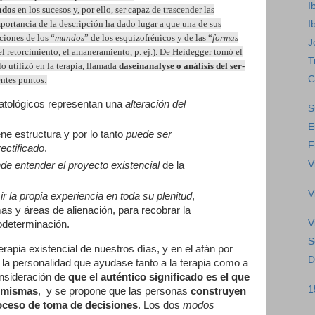
I
ados
en los sucesos y, por ello, ser capaz de trascender las
mportancia de la descripción ha dado lugar a que una de sus
I
ciones de los “
mundos
” de los esquizofrénicos y de las “
formas
J
 el retorcimiento, el amaneramiento, p. ej.). De Heidegger tomó el
T
o utilizó en la terapia, llamada
daseinanalyse o análisis del ser-
C
entes puntos:
atológicos representan una
alteración del
S
E
ene estructura y por lo tanto
puede ser
F
rectificado
.
V
de entender el proyecto existencial
de la
V
 la propia experiencia en toda su plenitud
,
as y áreas de alienación, para recobrar la
V
odeterminación.
S
rapia existencial de nuestros días, y en el afán por
D
e la personalidad que ayudase tanto a la terapia como a
onsideración de
que el auténtico significado es el que
1
í mismas
, y se propone que las personas
construyen
oceso de toma de decisiones
. Los dos
modos