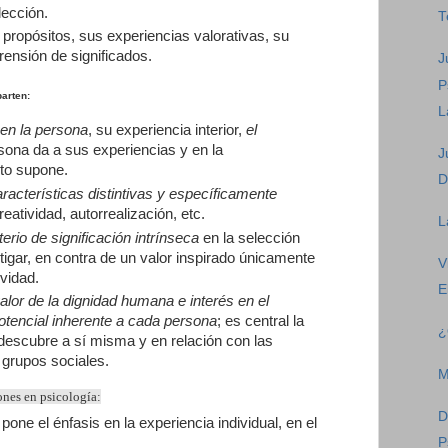
lección.
T
 propósitos, sus experiencias valorativas, su
rensión de significados.
J
P
parten
:
L
 en la persona
, su experiencia interior,
el
sona da a sus experiencias y en la
J
to supone.
D
racterísticas distintivas y específicamente
reatividad, autorrealización, etc.
L
erio de significación intrínseca
en la selección
igar, en contra de un valor inspirado únicamente
V
ividad.
E
lor de la dignidad humana e interés en el
potencial inherente a cada persona
; es central la
¿
descubre a sí misma y en relación con las
 grupos sociales.
M
ones en psicología:
D
pone el énfasis en la experiencia individual, en el
P