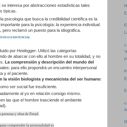
: se interesa por abstracciones estadísticas tales
H
 típicas.
E
 psicología que busca la credibilidad científica es la
 importante para la psicología:
la experiencia individual
.
E
, pero reclamó un puesto para la idiográfica.
L
STICO-EXISTENCIAL
¿
luido por
Heidegger
. Utilizó las categorías
"
ando de abarcar con ello al hombre en su totalidad, y no
P
es.
La comprensión y descripción del mundo del
pales: para ello propondrá un encuentro interpersonal
P
ta y el paciente.
E
en la visión biologista y mecanicista del ser humano
:
mo ser social fue insuficiente.
E
damente al yo en relación consigo mismo.
en las que el hombre trasciende el ambiente
¿
dad).
A
la persona y obra de Freud.
D
ara comprender la personalidad es