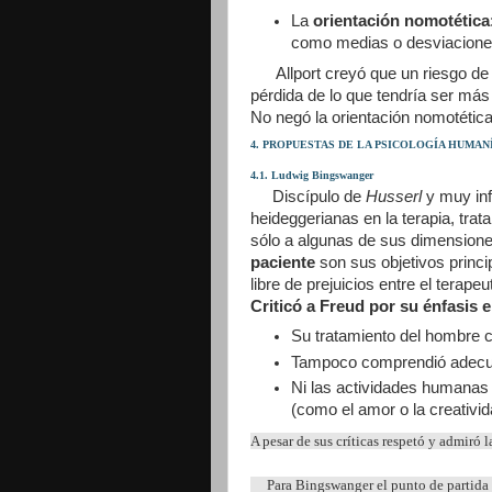
La
orientación nomotética
como medias o desviaciones
Allport creyó que un riesgo de la
pérdida de lo que tendría ser más
No negó la orientación nomotética
4. PROPUESTAS DE
LA PSICOLOGÍA HUMANÍ
4.1. Ludwig Bingswanger
Discípulo de
Husserl
y muy inf
heideggerianas en la terapia, trat
sólo a algunas de sus dimension
paciente
son sus objetivos princi
libre de prejuicios entre el terapeu
Criticó a Freud por su énfasis 
Su tratamiento del hombre co
Tampoco comprendió adecua
Ni las actividades humanas 
(como el amor o la creativi
A pesar de sus críticas respetó y admiró 
Para Bingswanger el punto de partida p