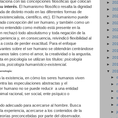
laciona con las concepciones filosóficas que colocan
►
20
u interés
. El humanismo filosófico resalta la dignidad
►
20
da de distinto modo en las diferentes formas de
►
20
existencialista, científico, etc). El humanismo puede
ada concepción del ser humano
,
y
también como
un
►
20
smo entendido como método está presente en la
►
20
en rechazó todo absolutismo y toda negación de la
►
20
eriencia y, en consecuencia, reivindicó flexibilidad al
n a costa de perder exactitud. Para el enfoque
►
20
evantes sobre el ser humano se obtendrán centrándose
►
20
os tales como el amor, la creatividad o la angustia.
►
20
 en psicología se utilizan los títulos:
psicología
sta, psicología humanístico-existencial
.
►
20
▼
20
menología
:
►
en la existencia, en cómo los seres humanos viven
ontra las especulaciones abstractas y el
►
l ser humano no se puede reducir a una entidad
►
imal racional, ser social, ente psíquico o
►
►
todo adecuado para acercarse al hombre. Busca
la experiencia, acercarse a los contenidos de la
►
j
teorías preconcebidas por parte del observador.