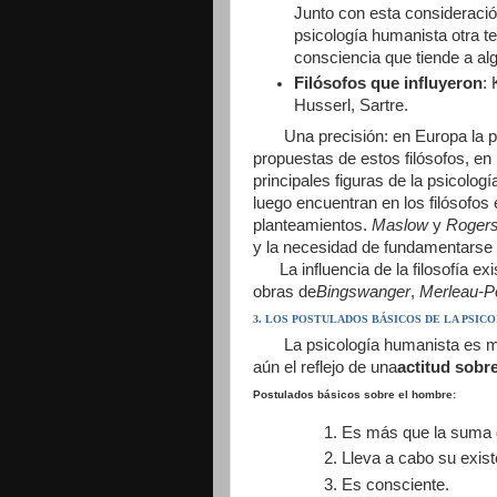
Junto con esta consideració
psicología humanista otra t
consciencia que tiende a a
Filósofos que influyeron
:
Husserl, Sartre.
Una precisión: en Europa la psi
propuestas de estos filósofos, e
principales figuras de la psicolo
luego encuentran en los filósofos 
planteamientos.
Maslow
y
Roger
y la necesidad de fundamentarse 
La influencia de la filosofía ex
obras de
Bingswanger
,
Merleau-P
3. LOS POSTULADOS BÁSICOS DE LA PSIC
La psicología humanista es 
aún el reflejo de una
actitud sobr
Postulados básicos sobre el hombre
:
Es más que la suma 
Lleva a cabo su exis
Es consciente.