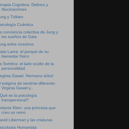
erapia Cognitiva: Delirios y
Alucinaciones
ung y Tolkien
sicología Cuántica
a conciencia colectiva de Jung y
los sueños de Gaia
ung entre nosotros
alai Lama: el porqué de su
bienestar físico
a Sombra: el lado oculto de la
personalidad
irginia Gawel: Hermano árbol
l estigma de sentirse diferente:
Virginia Gawel y...
Qué es la psicología
transpersonal?
elanie Klein: una princesa que
creo un reino
avid Liberman y las criaturas
sicología Humanista