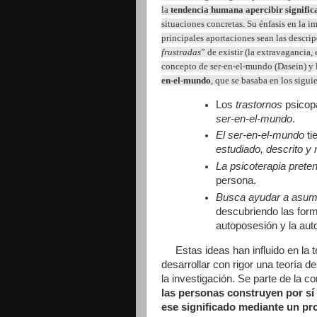
la
tendencia
humana
a
percibir signific
situaciones concretas. Su énfasis en la i
principales aportaciones sean las descrip
frustradas
” de existir (la extravagancia,
concepto de ser-en-el-mundo (Dasein) y l
en-el-mundo
, que se basaba en los sigui
Los
trastornos
psicop
ser-en-el-mundo
.
El ser-en-el-mundo
ti
estudiado, descrito y 
La psicoterapia preten
persona.
Busca ayudar a asumir
descubriendo las form
autoposesión y la aut
Estas ideas han influido en la te
desarrollar con rigor una teoría d
la investigación. Se parte de la c
las personas construyen por s
ese significado mediante un pr