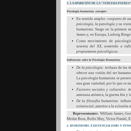
1. LA APARICIÓN DE LA "TERCERA FUERZA
Psicología humanista, concepto
:
En sentido amplio:
conjunto de au
psicología, la patología y su tra
humanista
. Surge en la primera m
James y, en Europa, Ludwig Bings
Como movimiento de psicologí
sesenta del XX, sometido a influ
propiamente psicológicas
.
Influencias sobre la Psicología Humanista
:
De la psicología
: rechazo de las 
ofrecer una visión del ser humano
La psicología humanista se presen
una gran variedad, por lo que es 
Factores sociales y culturales
: d
amenaza atómica, la guerra fría y la
De la filosofía humanista
: influi
existencial
, anterior a la eclosión
Representantes
: William James, Go
Medar Boss, Rollo May, Victor Frankl, 
2. HUMANISMO, EXISTENCIALISMO Y FE