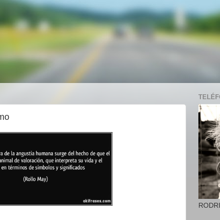
TELÉFO
smo
RODR