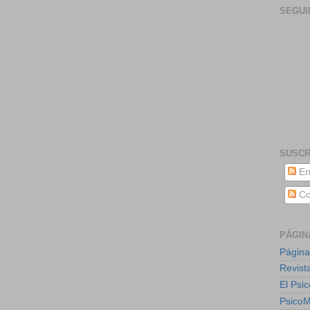
SEGUI
SUSCR
En
Co
PÁGIN
Página
Revist
El Psic
Psico