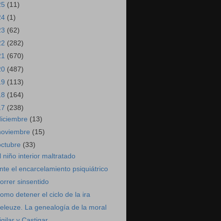
25
(11)
24
(1)
23
(62)
22
(282)
21
(670)
20
(487)
19
(113)
18
(164)
17
(238)
diciembre
(13)
noviembre
(15)
octubre
(33)
l niño interior maltratado
nte el encarcelamiento psiquiátrico
orrer sinsentido
omo detener el ciclo de la ira
eleuze. La genealogía de la moral
igilar y Castigar