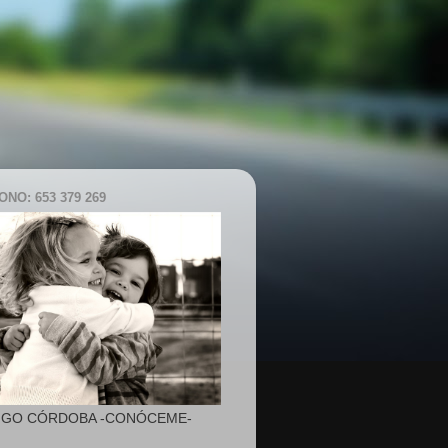
NO: 653 379 269
IGO CÓRDOBA -CONÓCEME-