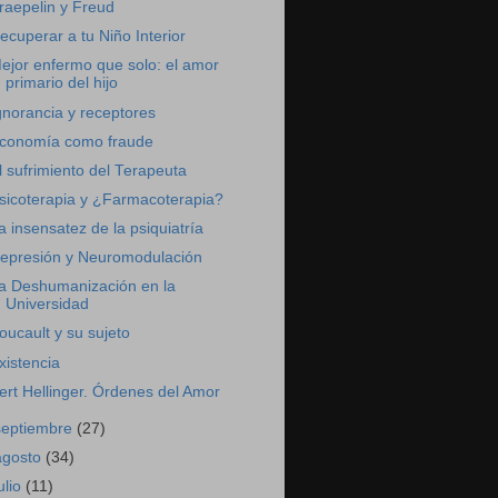
raepelin y Freud
ecuperar a tu Niño Interior
ejor enfermo que solo: el amor
primario del hijo
gnorancia y receptores
conomía como fraude
l sufrimiento del Terapeuta
sicoterapia y ¿Farmacoterapia?
a insensatez de la psiquiatría
epresión y Neuromodulación
a Deshumanización en la
Universidad
oucault y su sujeto
xistencia
ert Hellinger. Órdenes del Amor
septiembre
(27)
agosto
(34)
ulio
(11)