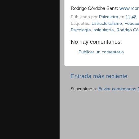
Rodrigo Córdoba Sanz:
www.rcor
Publicado por
Psicoletra
en
11:48
Etiquetas:
Estructuralismo
,
Foucau
Psicología
,
psiquiatría
,
Rodrigo Có
No hay comentarios:
Publicar un comentario
Entrada más reciente
Suscribirse a:
Enviar comentarios 