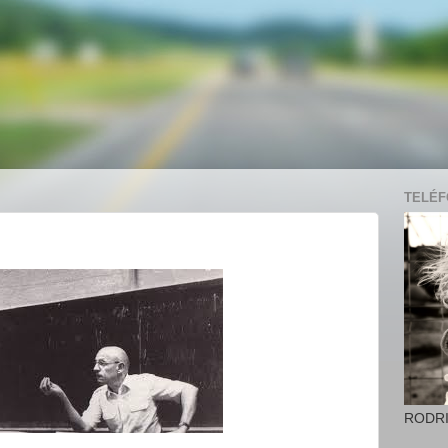
TELÉFO
RODR