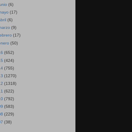
junio
(6)
mayo
(17)
abril
(6)
marzo
(9)
febrero
(17)
enero
(50)
16
(652)
15
(424)
14
(755)
13
(1270)
12
(1318)
11
(622)
10
(792)
09
(583)
08
(229)
07
(38)