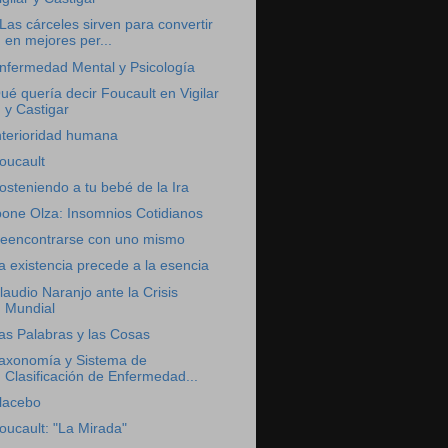
Las cárceles sirven para convertir
en mejores per...
nfermedad Mental y Psicología
ué quería decir Foucault en Vigilar
y Castigar
nterioridad humana
oucault
osteniendo a tu bebé de la Ira
bone Olza: Insomnios Cotidianos
eencontrarse con uno mismo
a existencia precede a la esencia
laudio Naranjo ante la Crisis
Mundial
as Palabras y las Cosas
axonomía y Sistema de
Clasificación de Enfermedad...
lacebo
oucault: "La Mirada"