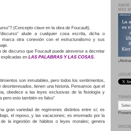
AMOR 
MÁS B
urso"? (Concepto clave en la obra de Foucault).
iscurso" alude a cualquier cosa escrita, dicha o
 marca otra conexión con el estructuralismo y sus
uaje.
ón de discurso que Foucault puede atreverse a decretar
s explicadas en
LAS PALABRAS Y LAS COSAS.
¡Atrév
¡SÍGU
imientos son inmutables, pero todos los sentimientos,
 desinteresados, tienen una historia. Pensamos que el
ia, obedece a las leyes exclusivas de la fisiología y
TRANS
ia pero esto también es falso"
a gran variedad de regímenes distintos entre sí; es
Power
abajo, el reposo, y las vacaciones; es envenado por la
 de la ingestión de hábitos o leyes morales; genera
DOCU