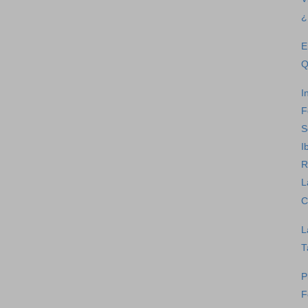
¿
E
Q
I
F
S
I
R
L
C
L
T
P
F