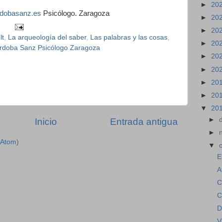
►
20
dobasanz.es
Psicólogo. Zaragoza
►
20
►
20
lt
,
La arqueología del saber
,
Las palabras y las cosas
,
►
20
rdoba Sanz Psicólogo Zaragoza
►
20
►
20
►
20
►
20
▼
20
►
Inicio
Entrada antigua
►
(Atom)
▼
E
A
C
C
D
V