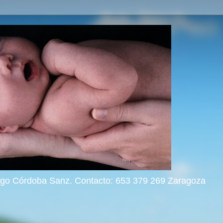
rigo Córdoba Sanz. Contacto: 653 379 269 Zaragoza