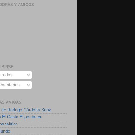
DORES Y AMIGOS
IBIRSE
tradas
mentarios
AS AMIGAS
 de Rodrigo Córdoba Sanz
a El Gesto Espontáneo
oanalítico
Mundo