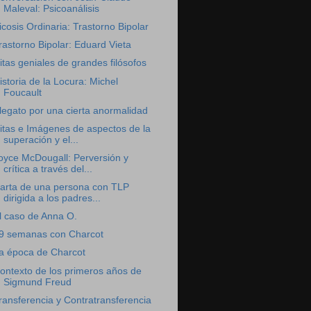
Maleval: Psicoanálisis
icosis Ordinaria: Trastorno Bipolar
rastorno Bipolar: Eduard Vieta
itas geniales de grandes filósofos
istoria de la Locura: Michel
Foucault
legato por una cierta anormalidad
itas e Imágenes de aspectos de la
superación y el...
oyce McDougall: Perversión y
crítica a través del...
arta de una persona con TLP
dirigida a los padres...
l caso de Anna O.
9 semanas con Charcot
a época de Charcot
ontexto de los primeros años de
Sigmund Freud
ransferencia y Contratransferencia