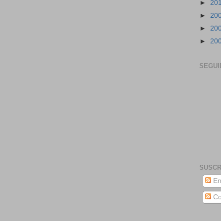
►
20
►
20
►
20
►
20
SEGUI
SUSCR
En
Co