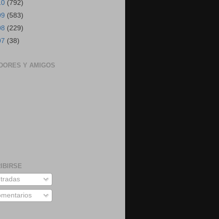
10
(792)
09
(583)
08
(229)
07
(38)
DORES Y AMIGOS
IBIRSE
tradas
mentarios