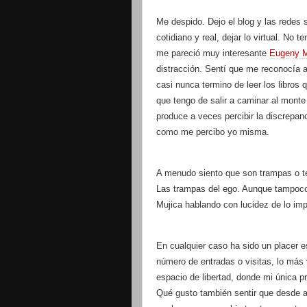
Me despido. Dejo el blog y las redes 
cotidiano y real, dejar lo virtual. No
me pareció muy interesante
Eugeny 
distracción. Sentí que me reconocía a
casi nunca termino de leer los libro
que tengo de salir a caminar al mont
produce a veces percibir la discrep
como me percibo yo misma.
A menudo siento que son trampas o te
Las trampas del ego. Aunque tampoco
Mujica hablando con lucidez de lo im
En cualquier caso ha sido un placer es
número de entradas o visitas, lo más v
espacio de libertad, donde mi única p
Qué gusto también sentir que desde a