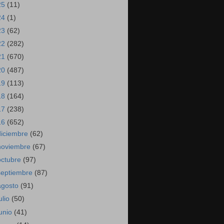
25
(11)
24
(1)
23
(62)
22
(282)
21
(670)
20
(487)
19
(113)
18
(164)
17
(238)
16
(652)
diciembre
(62)
noviembre
(67)
octubre
(97)
septiembre
(87)
agosto
(91)
ulio
(50)
junio
(41)