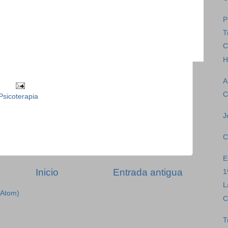
P
T
C
H
A
C
Psicoterapia
J
C
E
Inicio
Entrada antigua
1
L
(Atom)
C
T