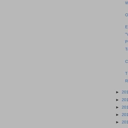
W
O
E
"
P
T
C
T
R
►
20
►
20
►
20
►
20
►
20