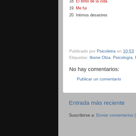
18.
El brillo de la vida
19.
Me fui
20.
Intimos desastres
Publicado por
Psicoletra
en
10:53
Etiquetas:
Ibone Olza
,
Psicología
,
No hay comentarios:
Publicar un comentario
Entrada más reciente
Suscribirse a:
Enviar comentarios 