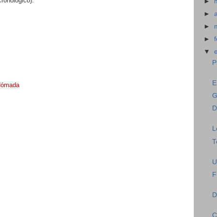
ronológico):
►
►
►
►
▼
P
E
 Nómada
G
D
L
T
U
F
D
C