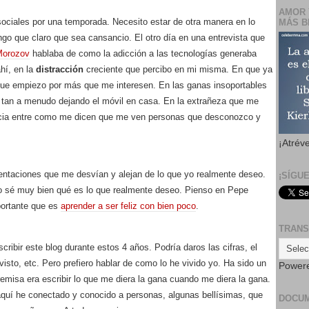
AMOR 
sociales por una temporada. Necesito estar de otra manera en lo
MÁS B
 tengo que claro que sea cansancio. El otro día en una entrevista que
Morozov
hablaba de como la adicción a las tecnologías generaba
hí, en la
distracción
creciente que percibo en mi misma. En que ya
s que empiezo por más que me interesen. En las ganas insoportables
e tan a menudo dejando el móvil en casa. En la extrañeza que me
ancia entre como me dicen que me ven personas que desconozco y
¡Atrév
ntaciones que me desvían y alejan de lo que yo realmente deseo.
¡SÍGU
 sé muy bien qué es lo que realmente deseo. Pienso en Pepe
portante que es
aprender a ser feliz con bien poco
.
TRANS
cribir este blog durante estos 4 años. Podría daros las cifras, el
isto, etc. Pero prefiero hablar de como lo he vivido yo. Ha sido un
Power
remisa era escribir lo que me diera la gana cuando me diera la gana.
quí he conectado y conocido a personas, algunas bellísimas, que
DOCU