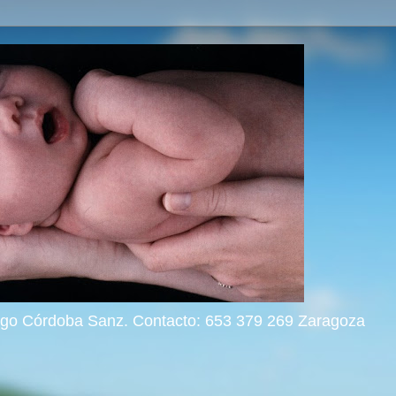
rigo Córdoba Sanz. Contacto: 653 379 269 Zaragoza