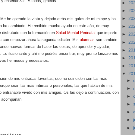
 y enseñanzas. A todas, gracias.
►
20
►
20
►
20
 Me he operado la vista y dejado atrás mis gafas de mi miope y ha
ada ha cambiado. He recibido mucha ayuda en este año, de muy
►
20
e disfrutado con la formación en
Salud Mental Perinatal
que imparto
►
20
da con empezar ahora la segunda edición. Mis
alumnas
son también
►
20
ando nuevas formas de hacer las cosas, de aprender y ayudar,
►
20
. Es ilusionante y ahí me podréis encontrar, muy pronto lanzaremos
►
20
ivos hermosos y necesarios.
►
20
▼
20
ción de mis entradas favoritas, que no coinciden con las más
►
porque sean las más íntimas o personales, las que hablan de mis
►
o entrañable vivido con mis amigas. Os las dejo a continuación, con
►
e acompañan.
►
►
►
j
►