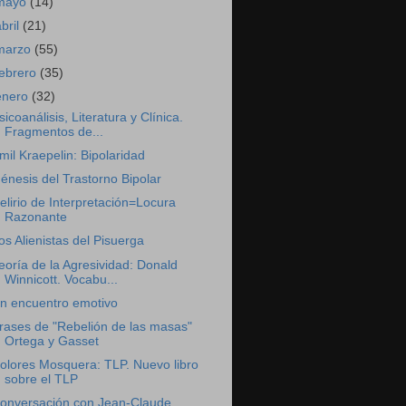
mayo
(14)
abril
(21)
marzo
(55)
febrero
(35)
enero
(32)
sicoanálisis, Literatura y Clínica.
Fragmentos de...
mil Kraepelin: Bipolaridad
énesis del Trastorno Bipolar
elirio de Interpretación=Locura
Razonante
os Alienistas del Pisuerga
eoría de la Agresividad: Donald
Winnicott. Vocabu...
n encuentro emotivo
rases de "Rebelión de las masas"
Ortega y Gasset
olores Mosquera: TLP. Nuevo libro
sobre el TLP
onversación con Jean-Claude