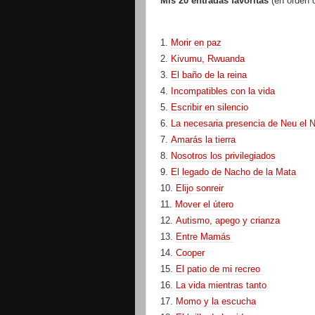
Mis 20 entradas favoritas
(en orden c
1.
Morir en paz
2.
Kivumu, Rwuanda
3.
El baño de la reina
4.
Incompatibles con la vida
5.
Escribir en silencio
6.
La necesaria presencia de Neu el
7.
Amarás la tierra
8.
Nosotros los privilegiados
9.
El legado de Nacho de la Mata
10.
Elijo sonreir
11.
Mover el útero
12.
Autismo, apego y crianza
13.
Entre Mamás
14.
Cooper
15.
El patio de mi recreo
16.
La vida mientras tanto
17.
Momo y la escucha