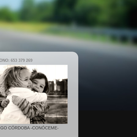
NO: 653 379 269
IGO CÓRDOBA -CONÓCEME-