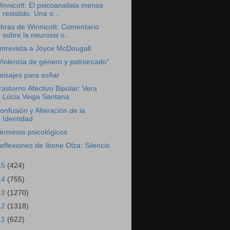
innicott: El psicoanalista menos
resistido. Una o...
bras de Winnicott: Comentario
sobre la neurosis o...
ntrevista a Joyce McDougall
Violencia de género y patriarcado"
aisajes para soñar
rastorno Afectivo Bipolar: Vera
Lúcia Veiga Santana
onfusión y Alteración de la
Identidad
érminos psicológicos
eflexiones de Ibone Olza: Silencio
15
(424)
14
(755)
13
(1270)
12
(1318)
11
(622)