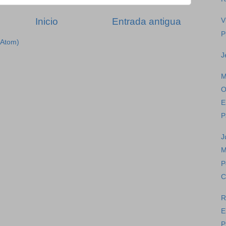
Inicio
Entrada antigua
V
P
(Atom)
J
M
O
E
P
J
M
P
C
R
E
P