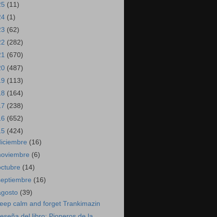
25
(11)
24
(1)
23
(62)
22
(282)
21
(670)
20
(487)
19
(113)
18
(164)
17
(238)
16
(652)
15
(424)
diciembre
(16)
noviembre
(6)
octubre
(14)
septiembre
(16)
agosto
(39)
eep calm and forget Trankimazin
eseña del libro: Pioneros de la