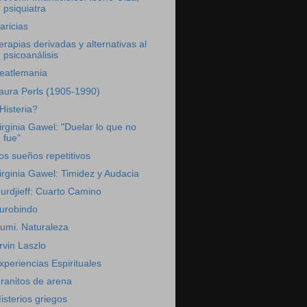
psiquiatra
aricias
erapias derivadas y alternativas al
psicoanálisis
eatlemania
aura Perls (1905-1990)
Histeria?
irginia Gawel: "Duelar lo que no
fue"
os sueños repetitivos
irginia Gawel: Timidez y Audacia
urdjieff: Cuarto Camino
urobindo
umi. Naturaleza
rvin Laszlo
xperiencias Espirituales
ranitos de arena
isterios griegos