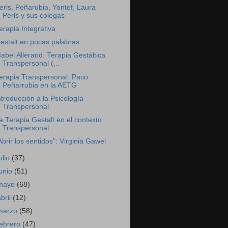
erls, Peñarubia, Yontef, Laura
Perls y sus colegas
erapia Integrativa
estalt en pocas palabras
abel Allerand: Terapia Gestáltica
Transpersonal (...
erapia Transpersonal: Paco
Peñarrubia en la AETG
ntroducción a la Psicología
Transpersonal
a Terapia Gestalt en el contexto
Transpersonal
Abrir los sentidos": Virginia Gawel
ulio
(37)
junio
(51)
mayo
(68)
abril
(12)
marzo
(58)
febrero
(47)