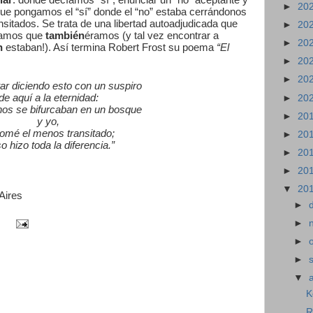
iar
: donde decíamos “sí”, enunciar un “no” aceptante y
►
20
que pongamos el “sí” donde el “no” estaba cerrándonos
sitados. Se trata de una libertad autoadjudicada que
►
20
bíamos que
también
éramos (y tal vez encontrar a
►
20
n
estaban!). Así termina Robert Frost su poema
“El
►
20
►
20
ar diciendo esto con un suspiro
de aquí a la eternidad:
►
20
os se bifurcaban en un bosque
►
20
y yo,
tomé el menos transitado;
►
20
o hizo toda la diferencia.”
►
20
►
20
▼
20
Aires
►
►
►
►
▼
K
R