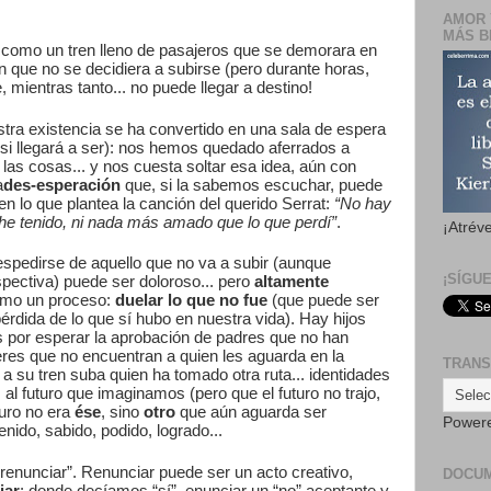
AMOR 
MÁS B
 como un tren lleno de pasajeros que se demorara en
 que no se decidiera a subirse (pero durante horas,
, mientras tanto... no puede llegar a destino!
tra existencia se ha convertido en una sala de espera
i llegará a ser): nos hemos quedado aferrados a
las cosas... y nos cuesta soltar esa idea, aún con
a
des-esperación
que, si la sabemos escuchar, puede
n lo que plantea la canción del querido Serrat:
“No hay
he tenido, ni nada más amado que lo que perdí”
.
¡Atrév
despedirse de aquello que no va a subir (aunque
¡SÍGU
spectiva) puede ser doloroso... pero
altamente
como un proceso:
duelar lo que no fue
(que puede ser
érdida de lo que sí hubo en nuestra vida). Hay hijos
s por esperar la aprobación de padres que no han
res que no encuentran a quien les aguarda en la
TRANS
a su tren suba quien ha tomado otra ruta... identidades
al futuro que imaginamos (pero que el futuro no trajo,
uro no era
ése
, sino
otro
que aún aguarda ser
Power
nido, sabido, podido, logrado...
renunciar”. Renunciar puede ser un acto creativo,
DOCU