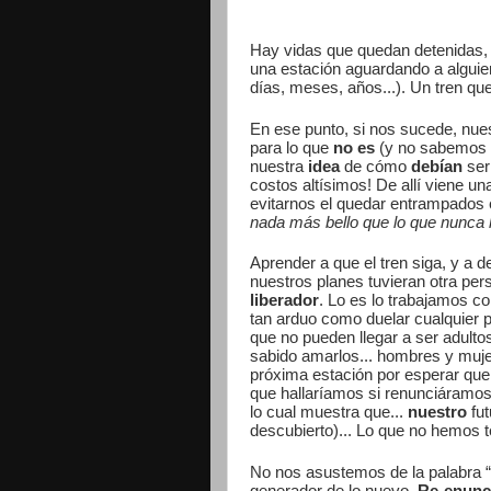
Hay vidas que quedan detenidas,
una estación aguardando a alguien
días, meses, años...). Un tren que
En ese punto, si nos sucede, nues
para lo que
no es
(y no sabemos s
nuestra
idea
de cómo
debían
ser 
costos altísimos! De allí viene un
evitarnos el quedar entrampados e
nada más bello que lo que nunca 
Aprender a que el tren siga, y a 
nuestros planes tuvieran otra per
liberador
. Lo es lo trabajamos 
tan arduo como duelar cualquier p
que no pueden llegar a ser adulto
sabido amarlos... hombres y muje
próxima estación por esperar que 
que hallaríamos si renunciáramos 
lo cual muestra que...
nuestro
fut
descubierto)... Lo que no hemos te
No nos asustemos de la palabra “