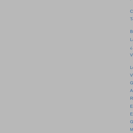
C
T
B
L
¿
V
L
V
G
A
R
E
E
G
M