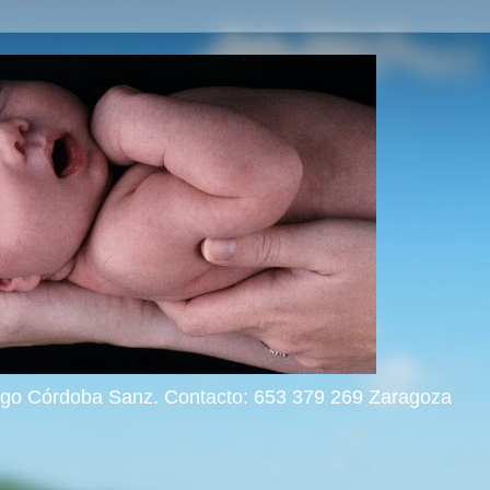
rigo Córdoba Sanz. Contacto: 653 379 269 Zaragoza