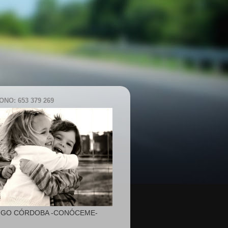
NO: 653 379 269
IGO CÓRDOBA -CONÓCEME-