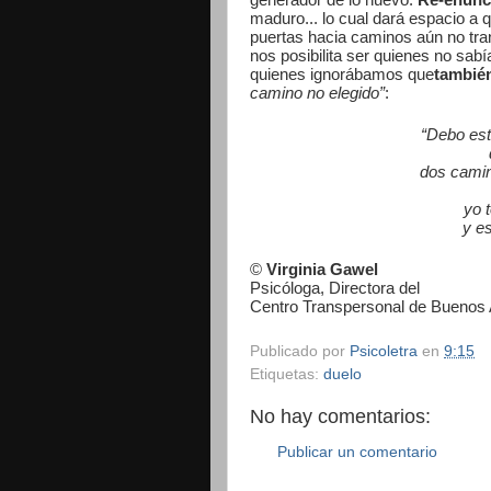
generador de lo nuevo.
Re-enunc
maduro... lo cual dará espacio a 
puertas hacia caminos aún no tran
nos posibilita ser quienes no sa
quienes ignorábamos que
tambié
camino no elegido”
:
“Debo est
dos camin
yo 
y es
©
Virginia Gawel
Psicóloga, Directora del
Centro Transpersonal de Buenos 
Publicado por
Psicoletra
en
9:15
Etiquetas:
duelo
No hay comentarios:
Publicar un comentario