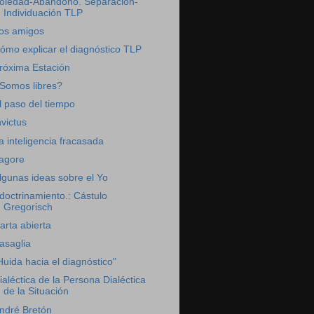
oledad-Abandono. Separación-
Individuación TLP
os amigos
ómo explicar el diagnóstico TLP
róxima Estación
Somos libres?
l paso del tiempo
nvictus
a inteligencia fracasada
agore
lgunas ideas sobre el Yo
doctrinamiento.: Cástulo
Gregorisch
arta abierta
asaglia
Huida hacia el diagnóstico"
ialéctica de la Persona Dialéctica
de la Situación
ndré Bretón