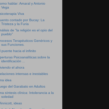
omo hablar: Amaral y Antonio
Vega
sicoterapia Viva
uento contado por Bucay: La
Tristeza y la Furia
nálisis de "la religión es el opio del
pueblo"
rocesos Terapéuticos Genéricos y
sus Funciones.
l puente hacia el infinito
perturas Psicoanalíticas:sobre la
identificación ...
iviendo el ahora
elaciones intensas e inestables
na idea
uego del Garabato en Adultos
na síntesis clínica: Intolerancia a la
soledad
innicott, ideas