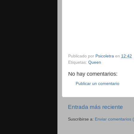
Publicado por
Psicoletra
en
12:42
Etiquetas:
Queen
No hay comentarios:
Publicar un comentario
Entrada más reciente
Suscribirse a:
Enviar comentarios 