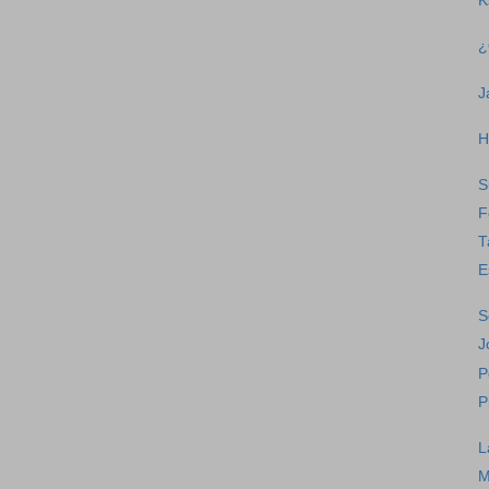
K
¿
J
H
S
F
T
E
S
J
P
P
L
M