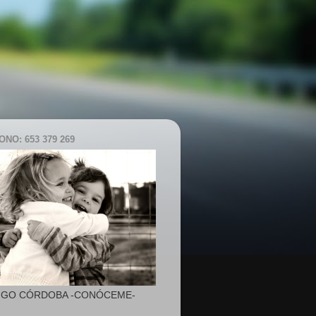
NO: 653 379 269
IGO CÓRDOBA -CONÓCEME-