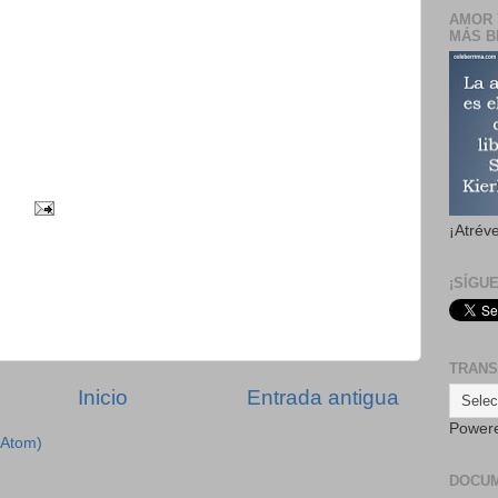
AMOR 
MÁS B
¡Atrév
¡SÍGU
TRANS
Inicio
Entrada antigua
Power
(Atom)
DOCU