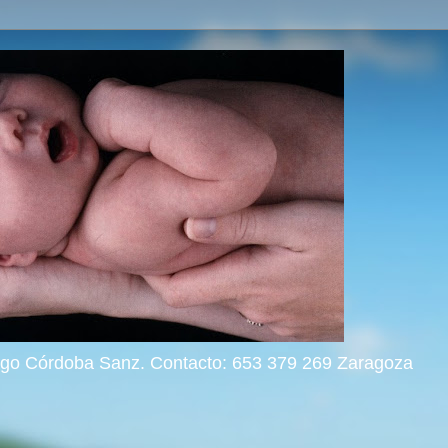
rigo Córdoba Sanz. Contacto: 653 379 269 Zaragoza