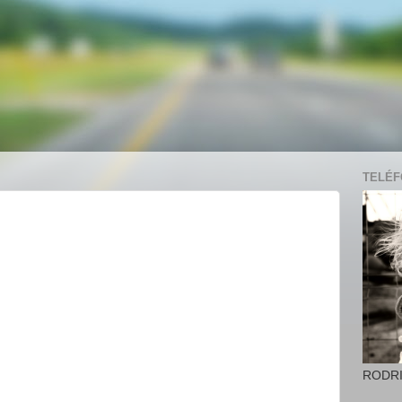
TELÉFO
RODR