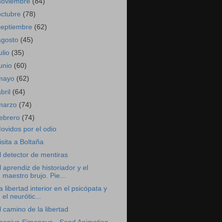
noviembre
(84)
octubre
(78)
septiembre
(62)
agosto
(45)
ulio
(35)
junio
(60)
mayo
(62)
abril
(64)
marzo
(74)
febrero
(74)
ovidos por el odio
isita a Boltaña
l detector de mentiras
l aprendiz de historiador y el
maestro brujo. Pie...
a libertad interior en el psicópata y
el neurótic...
l camino de la libertad