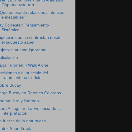
seniya Simonova - Sand Animation
(Україна має тал...
Qué es eso de relaciones intensas
e inestables?
ay Forrester: Pensamiento
Sistémico
ipótesis que se contrastan desde
el supuesto saber.
ujeto-supuesto-ignorante
elicitación
arja Turunen: I Walk Alone
scisiones y el principio del
tratamiento escindido
obre Bucay
orge Bucay en Ratones Coloraos
oema libre y liberado
iera Aulagnier: La Violencia de la
Interpretación
a fuerza de la naturaleza
atrix Soundtrack