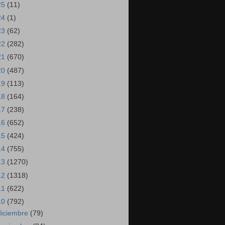
25
(11)
24
(1)
23
(62)
22
(282)
21
(670)
20
(487)
19
(113)
18
(164)
17
(238)
16
(652)
15
(424)
14
(755)
13
(1270)
12
(1318)
11
(622)
10
(792)
diciembre
(79)