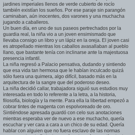
jardines imperiales llenos de verde cubierto de rocío
también existían los sueños. Por ese paraje sin parangón
caminaban, aún inocentes, dos varones y una muchacha
jugando a caballeros.
Un buen día, en uno de sus paseos pertrechados por la
guardia real, la niña vio a un joven ensimismado que
llevaba consigo un libro y un lápiz en la oreja. El joven casi
es atropellado mientras los caballos avasallaban al pueblo
llano, que bastante tenía con inclinarse ante la majestuosa
presencia infantil.
La niña regresó a Palacio pensativa, dudando y sintiendo
que esa vida tan hermosa que le habían inculcado quizá
sólo fuera una quimera, algo difícil, basado más en la
arquitectura de la sangre que del poderoso deseo.
La niña decidió callar, trabajadora siguió sus estudios muy
interesada en todo lo referente a la letra, a la historia,
filosofía, biología y la mente. Para ella la libertad empezó a
cobrar tintes de magenta con espolvoreado de oro.
Sintiéndose apresada guardó con celo sus anotaciones
mientras esperaba ver de nuevo a ese muchacho, quería
escuchar y ver cara a cara a un chico de su edad. Quería
hablar con alguien que no fuera esclavo de las normas