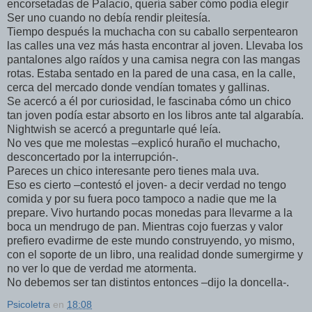
encorsetadas de Palacio, quería saber cómo podía elegir
Ser uno cuando no debía rendir pleitesía.
Tiempo después la muchacha con su caballo serpentearon
las calles una vez más hasta encontrar al joven. Llevaba los
pantalones algo raídos y una camisa negra con las mangas
rotas. Estaba sentado en la pared de una casa, en la calle,
cerca del mercado donde vendían tomates y gallinas.
Se acercó a él por curiosidad, le fascinaba cómo un chico
tan joven podía estar absorto en los libros ante tal algarabía.
Nightwish se acercó a preguntarle qué leía.
No ves que me molestas –explicó huraño el muchacho,
desconcertado por la interrupción-.
Pareces un chico interesante pero tienes mala uva.
Eso es cierto –contestó el joven- a decir verdad no tengo
comida y por su fuera poco tampoco a nadie que me la
prepare. Vivo hurtando pocas monedas para llevarme a la
boca un mendrugo de pan. Mientras cojo fuerzas y valor
prefiero evadirme de este mundo construyendo, yo mismo,
con el soporte de un libro, una realidad donde sumergirme y
no ver lo que de verdad me atormenta.
No debemos ser tan distintos entonces –dijo la doncella-.
Psicoletra
en
18:08