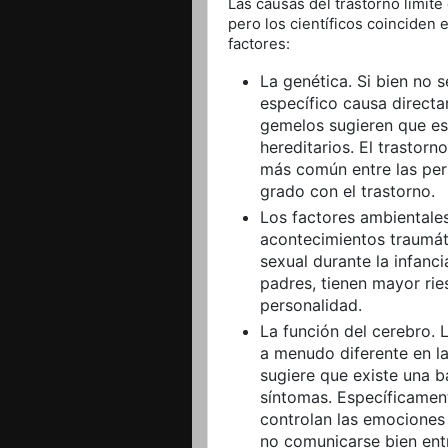
Las causas del trastorno límit
pero los científicos coinciden
factores:
La genética. Si bien no
específico causa directam
gemelos sugieren que est
hereditarios. El trastor
más común entre las pers
grado con el trastorno.
Los factores ambientale
acontecimientos traumát
sexual durante la infanci
padres, tienen mayor ries
personalidad.
La función del cerebro. 
a menudo diferente en la
sugiere que existe una b
síntomas. Específicament
controlan las emociones 
no comunicarse bien entr