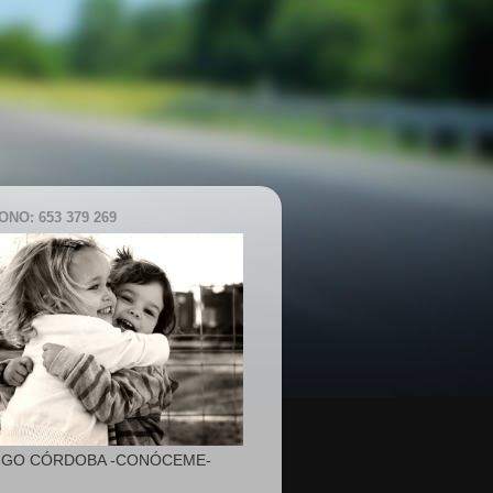
NO: 653 379 269
IGO CÓRDOBA -CONÓCEME-