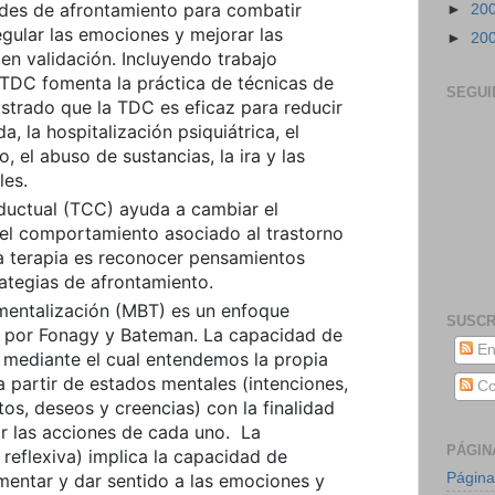
ades de afrontamiento para combatir
►
20
egular las emociones y mejorar las
►
20
en validación. Incluyendo trabajo
a TDC fomenta la práctica de técnicas de
SEGUI
strado que la TDC es eficaz para reducir
, la hospitalización psiquiátrica, el
 el abuso de sustancias, la ira y las
les.
nductual (TCC) ayuda a cambiar el
el comportamiento asociado al trastorno
sta terapia es reconocer pensamientos
ategias de afrontamiento.
 mentalización (MBT) es un enfoque
SUSCR
o por Fonagy y Bateman. La capacidad de
En
 mediante el cual entendemos la propia
a partir de estados mentales (intenciones,
Co
os, deseos y creencias) con la finalidad
ar las acciones de cada uno. La
PÁGIN
 reflexiva) implica la capacidad de
Página
imentar y dar sentido a las emociones y