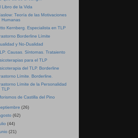
l Libro de la Vida
aslow: Teoría de las Motivaciones
Humanas
tto Kernberg. Especialista en TLP
rastorno Borderline Límite
ualidad y No-Dualidad
LP: Causas. Síntomas. Trataiento
sicoterapias para el TLP
sicoterapia del TLP. Borderline
rastorno Límite. Borderline.
rastorno Límite de la Personalidad
TLP
forismos de Castilla del Pino
septiembre
(26)
agosto
(62)
ulio
(44)
junio
(21)