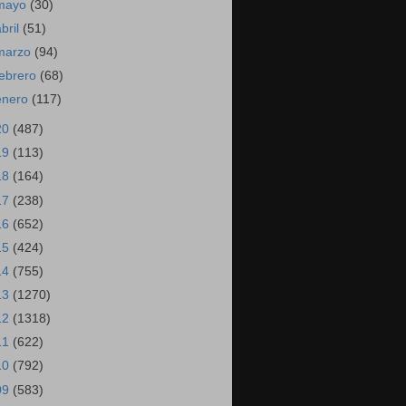
mayo
(30)
abril
(51)
marzo
(94)
febrero
(68)
enero
(117)
20
(487)
19
(113)
18
(164)
17
(238)
16
(652)
15
(424)
14
(755)
13
(1270)
12
(1318)
11
(622)
10
(792)
09
(583)