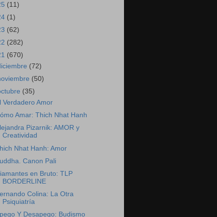
25
(11)
24
(1)
23
(62)
22
(282)
21
(670)
diciembre
(72)
noviembre
(50)
octubre
(35)
l Verdadero Amor
ómo Amar: Thich Nhat Hanh
lejandra Pizarnik: AMOR y
Creatividad
hich Nhat Hanh: Amor
uddha. Canon Pali
iamantes en Bruto: TLP
BORDERLINE
ernando Colina: La Otra
Psiquiatría
pego Y Desapego: Budismo