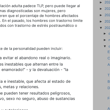
►
20
lación adulta padece TLP, pero puede llegar al
►
20
onas diagnosticadas son mujeres, pero
►
20
ieren que el porcentaje de hombres afectados
. En el pasado, los hombres con trastorno limite
►
20
dos con trastorno de estrés postraumático o
▼
20
►
►
▼
te de la personalidad pueden incluir:
E
a evitar el abandono real o imaginario.
C
es inestables que alternan entre la
A
n enamorado!" - y la devaluación - "la
T
 e inestable, que afecta al estado de
B
s, metas y relaciones.
D
e pueden tener resultados peligrosos,
vo, sexo no seguro, abuso de sustancias
F
A