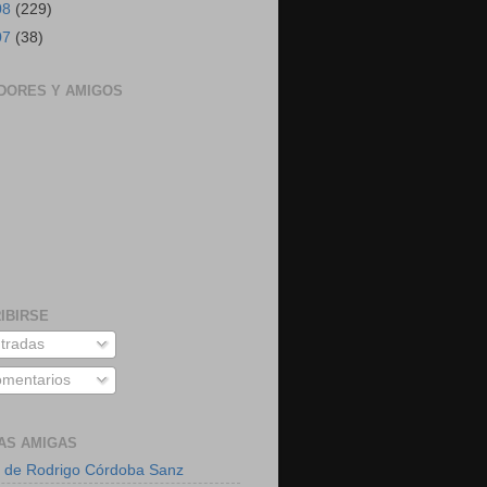
08
(229)
07
(38)
DORES Y AMIGOS
IBIRSE
tradas
mentarios
AS AMIGAS
 de Rodrigo Córdoba Sanz