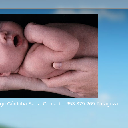
rigo Córdoba Sanz. Contacto: 653 379 269 Zaragoza