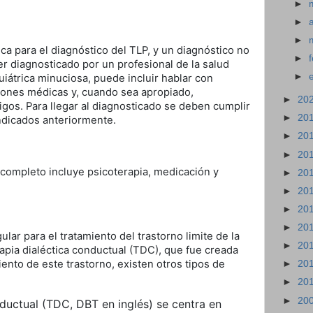
►
►
►
a para el diagnóstico del TLP, y un diagnóstico no
►
r diagnosticado por un profesional de la salud
►
uiátrica minuciosa, puede incluir hablar con
iones médicas y, cuando sea apropiado,
►
20
igos. Para llegar al diagnosticado se deben cumplir
►
20
indicados anteriormente.
►
20
►
20
y completo incluye psicoterapia, medicación y
►
20
►
20
►
20
►
20
ular para el tratamiento del trastorno limite de la
►
20
apia dialéctica conductual (TDC), que fue creada
ento de este trastorno, existen otros tipos de
►
20
►
20
►
20
nductual (TDC, DBT en inglés) se centra en