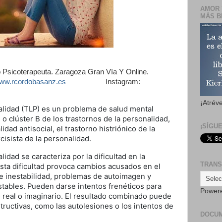
AMOR 
MÁS B
 Psicoterapeuta. Zaragoza Gran Vía Y Online.
ww.rcordobasanz.es
Instagram:
¡Atrév
nalidad (TLP) es un problema de salud mental
o clúster B de los trastornos de la personalidad,
¡SÍGU
idad antisocial, el trastorno histriónico de la
cisista de la personalidad.
lidad se caracteriza por la dificultad en la
TRANS
sta dificultad provoca cambios acusados en el
e inestabilidad, problemas de autoimagen y
stables. Pueden darse intentos frenéticos para
Power
 real o imaginario. El resultado combinado puede
ructivas, como las autolesiones o los intentos de
DOCU