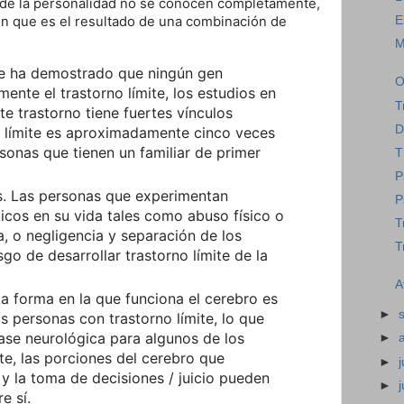
e de la personalidad no se conocen completamente,
E
 en que es el resultado de una combinación de
M
 se ha demostrado que ningún gen
O
ente el trastorno límite, los estudios en
T
e trastorno tiene fuertes vínculos
D
no límite es aproximadamente cinco veces
onas que tienen un familiar de primer
T
P
s. Las personas que experimentan
P
icos en su vida tales como abuso físico o
T
a, o negligencia y separación de los
T
go de desarrollar trastorno límite de la
A
La forma en la que funciona el cerebro es
►
s personas con trastorno límite, lo que
ase neurológica para algunos de los
►
e, las porciones del cerebro que
►
j
y la toma de decisiones / juicio pueden
►
e sí.