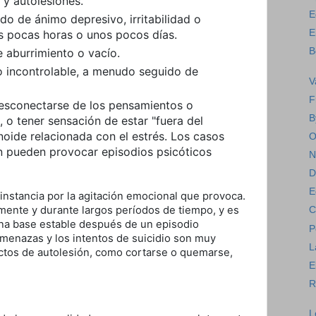
y autolesiones.
E
do de ánimo depresivo, irritabilidad o
E
s pocas horas o unos pocos días.
 aburrimiento o vacío.
B
 o incontrolable, a menudo seguido de
V
F
desconectarse de los pensamientos o
B
, o tener sensación de estar "fuera del
noide relacionada con el estrés. Los casos
O
n pueden provocar episodios psicóticos
N
D
E
 instancia por la agitación emocional que provoca.
mente y durante largos períodos de tiempo, y es
C
 una base estable después de un episodio
P
menazas y los intentos de suicidio son muy
L
tos de autolesión, como cortarse o quemarse,
E
R
L