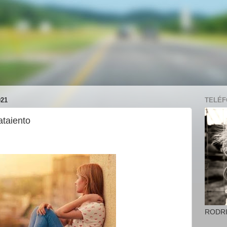
21
TELÉFO
ataiento
RODR