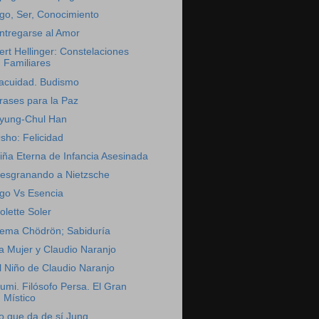
go, Ser, Conocimiento
ntregarse al Amor
ert Hellinger: Constelaciones
Familiares
acuidad. Budismo
rases para la Paz
yung-Chul Han
sho: Felicidad
iña Eterna de Infancia Asesinada
esgranando a Nietzsche
go Vs Esencia
olette Soler
ema Chödrön; Sabiduría
a Mujer y Claudio Naranjo
l Niño de Claudio Naranjo
umi. Filósofo Persa. El Gran
Místico
o que da de sí Jung...