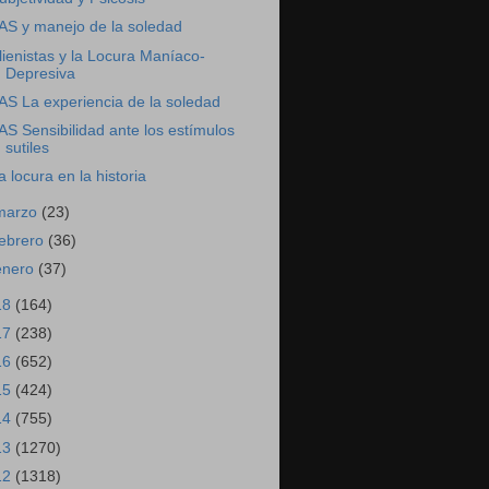
AS y manejo de la soledad
lienistas y la Locura Maníaco-
Depresiva
AS La experiencia de la soledad
AS Sensibilidad ante los estímulos
sutiles
a locura en la historia
marzo
(23)
febrero
(36)
enero
(37)
18
(164)
17
(238)
16
(652)
15
(424)
14
(755)
13
(1270)
12
(1318)