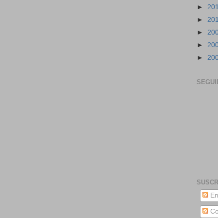
►
20
►
20
►
20
►
20
►
20
SEGUI
SUSCR
En
Co