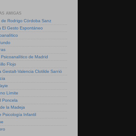
AS AMIGAS
 de Rodrigo Córdoba Sanz
a El Gesto Espontáneo
oanalítico
Mundo
ras
 Psicoanalítico de Madrid
illo Flojo
 Gestalt-Valencia Clotilde Sarrió
cia
ayie
rno Límite
 Poncela
o de la Madeja
 Psicología Infantil
me
bro