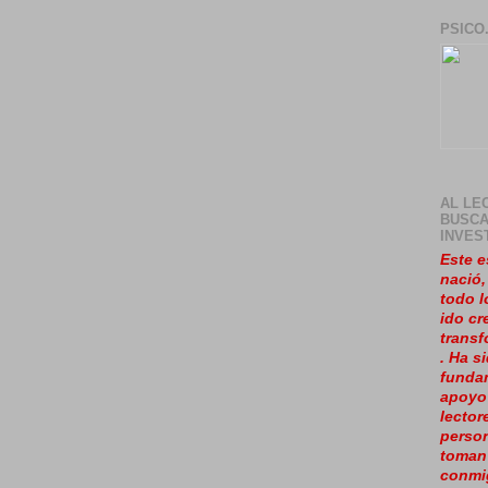
PSICO
AL LE
BUSCA
INVES
Este e
nació
todo l
ido cr
trans
. Ha s
fundam
apoyo
lector
perso
toman
conmi