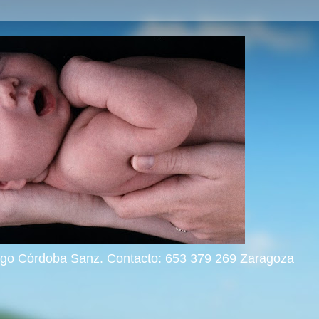
rigo Córdoba Sanz. Contacto: 653 379 269 Zaragoza