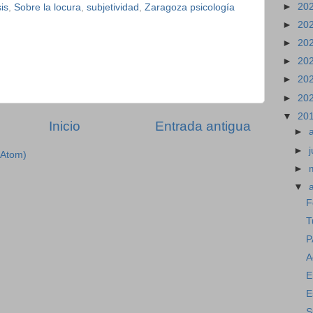
►
20
is
,
Sobre la locura
,
subjetividad
,
Zaragoza psicología
►
20
►
20
►
20
►
20
►
20
▼
20
Inicio
Entrada antigua
►
►
j
(Atom)
►
▼
F
T
P
A
E
E
S