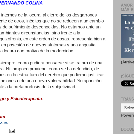
FERNANDO COLINA
AMOR 
MÁS B
internos de la locura, al cierre de los desgarrones
iente de otros, inéditos que no se reducen a un cambio
s de sufrimiento desconocidas. No estamos ante un
ambiantes circunstancias, sino frente a la
uizofrenia, en este orden de cosas, representa bien a
, en posesión de nuevos síntomas y una angustia
 la locura con motivo de la modernidad.
¡Atrév
 siempre, como pudiera pensarse si se tratara de una
ca. Ni tampoco proviene, como se ha defendido, de
s en la estructura del cerebro que pudieran justificar
¡SÍGU
taciones o de una nueva vulnerabilidad. Su aparición
te a la metamorfosis de la subjetividad.
go y Psicoterapeuta.
TRANS
Power
com
z.es
DOCU