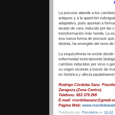
La psicosis atiende a los cambios 
antiguos y a la aparición subsigu
adaptativo, pues apuntan a forma
lavado de cara, inducido por las c
transformación más honda. La esq
esa nueva forma de psicosis que
distinta, ha emergido del seno de
La esquizofrenia no existe desde
enfermedad estrictamente biológi
cambios inducidos por virus o gene
su origen reciente a través de mu
es histórica y afecta paulatinamen
Rodrigo Córdoba Sanz. Psicólo
Zaragoza (Zona Centro).
Teléfono: 653 379 269
E-mail: rcordobasanz@gmail.
Página Web:
www.rcordobasan
Publicado por
Psicoletra
en
16:42