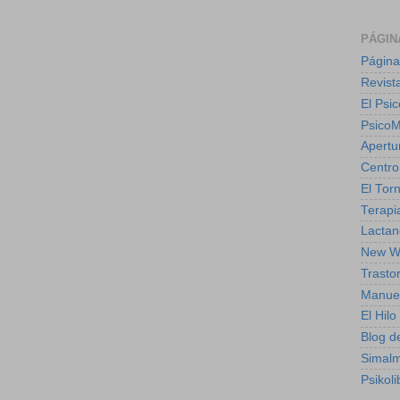
PÁGIN
Página
Revist
El Psic
Psico
Apertu
Centro
El Torn
Terapia
Lactan
New W
Trasto
Manuel
El Hil
Blog de
Simal
Psikoli