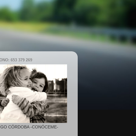
NO: 653 379 269
IGO CÓRDOBA -CONÓCEME-