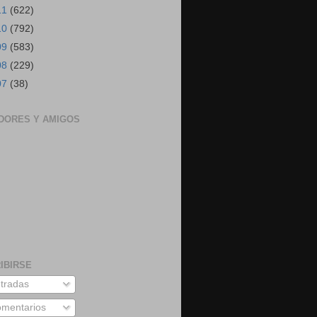
11
(622)
10
(792)
09
(583)
08
(229)
07
(38)
DORES Y AMIGOS
IBIRSE
tradas
mentarios