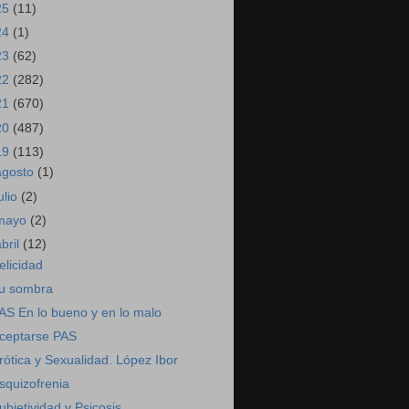
25
(11)
24
(1)
23
(62)
22
(282)
21
(670)
20
(487)
19
(113)
agosto
(1)
ulio
(2)
mayo
(2)
abril
(12)
elicidad
u sombra
AS En lo bueno y en lo malo
ceptarse PAS
rótica y Sexualidad. López Ibor
squizofrenia
ubjetividad y Psicosis