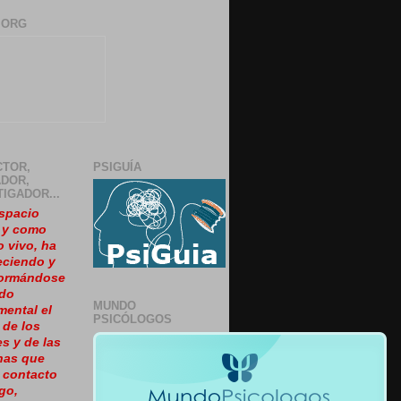
.ORG
CTOR,
PSIGUÍA
DOR,
TIGADOR...
spacio
, y como
o vivo, ha
eciendo y
formándose
ido
MUNDO
ental el
PSICÓLOGOS
 de los
es y de las
nas que
 contacto
go,