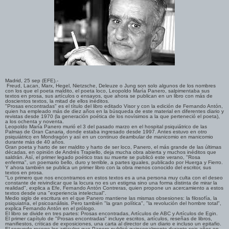
Madrid, 25 sep (EFE).-
Freud, Lacan, Marx, Hegel, Nietzsche, Deleuze o Jung son solo algunos de los nombres
con los que el poeta maldito, el poeta loco, Leopoldo María Panero, salpimentaba sus
textos en prosa, sus artículos o ensayos, que ahora se publican en un libro con más de
doscientos textos, la mitad de ellos inéditos.
"Prosas encontradas" es el título del libro editado Visor y con la edición de Fernando Antón,
quien ha empleado más de diez años en la búsqueda de este material en diferentes diario y
revistas desde 1970 (la generación poética de los novísimos a la que perteneció el poeta),
a los ochenta y noventa.
Leopoldo María Panero murió el 3 del pasado marzo en el hospital psiquiátrico de las
Palmas de Gran Canaria, donde estaba ingresado desde 1997. Antes estuvo en otro
psiquiátrico en Mondragón y así en un continuo deambular de manicomio en manicomio
durante más de 40 años.
Gran poeta y harto de ser maldito y harto de ser loco, Panero, el más grande de las últimas
décadas, en opinión de Andrés Trapiello, deja mucha obra abierta y muchos inéditos que
saldrán. Así, el primer legado poético tras su muerte se publicó este verano, "Rosa
enferma", un poemario bello, duro y terrible, a partes iguales, publicado por Huerga y Fierro.
Y ahora también se publica un primer libro con la obra menos conocido del escritor, sus
textos en prosa.
"Lo primero que nos encontramos en estos textos es a una persona muy culta con el deseo
constante de reivindicar que la locura no es un estigma sino una forma distinta de mirar la
realidad", explica a Efe, Fernando Antón Contreras, quien propone un acercamiento a estos
textos desde una "experiencia intelectual".
Medio siglo de escritura en el que Panero mantiene las mismas obsesiones: la filosofía, la
psiquiatría, el psicoanálisis. Pero también "la gran política", "la revolución del hombre total",
explica Fernando Antón en el prólogo.
El libro se divide en tres partes: Prosas encontradas, Artículos de ABC y Artículos de Egin.
El primer capítulo de "Prosas encontradas" incluye escritos, artículos, reseñas de libros,
manifiestos, críticas de exposiciones, una carta al director de un diario e incluso un epitafio.
El segundo recoge los artículos que Panero publicó quincenalmente durante seis años en