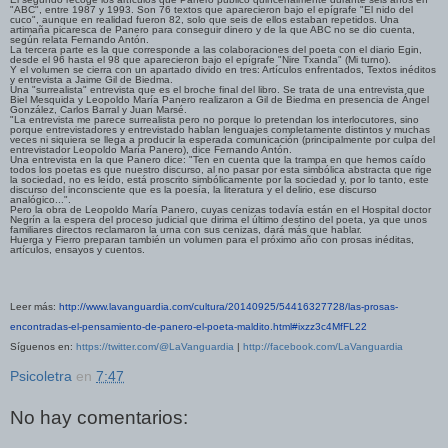
"ABC", entre 1987 y 1993. Son 76 textos que aparecieron bajo el epígrafe "El nido del
cuco", aunque en realidad fueron 82, solo que seis de ellos estaban repetidos. Una
artimaña picaresca de Panero para conseguir dinero y de la que ABC no se dio cuenta,
según relata Fernando Antón.
La tercera parte es la que corresponde a las colaboraciones del poeta con el diario Egin,
desde el 96 hasta el 98 que aparecieron bajo el epígrafe "Nire Txanda" (Mi turno).
Y el volumen se cierra con un apartado divido en tres: Artículos enfrentados, Textos inéditos
y entrevista a Jaime Gil de Biedma.
Una "surrealista" entrevista que es el broche final del libro. Se trata de una entrevista que
Biel Mesquida y Leopoldo María Panero realizaron a Gil de Biedma en presencia de Ángel
González, Carlos Barral y Juan Marsé.
"La entrevista me parece surrealista pero no porque lo pretendan los interlocutores, sino
porque entrevistadores y entrevistado hablan lenguajes completamente distintos y muchas
veces ni siquiera se llega a producir la esperada comunicación (principalmente por culpa del
entrevistador Leopoldo María Panero), dice Fernando Antón.
Una entrevista en la que Panero dice: "Ten en cuenta que la trampa en que hemos caído
todos los poetas es que nuestro discurso, al no pasar por esta simbólica abstracta que rige
la sociedad, no es leído, está proscrito simbólicamente por la sociedad y, por lo tanto, este
discurso del inconsciente que es la poesía, la literatura y el delirio, ese discurso
analógico...".
Pero la obra de Leopoldo María Panero, cuyas cenizas todavía están en el Hospital doctor
Negrín a la espera del proceso judicial que dirima el último destino del poeta, ya que unos
familiares directos reclamaron la urna con sus cenizas, dará más que hablar.
Huerga y Fierro preparan también un volumen para el próximo año con prosas inéditas,
artículos, ensayos y cuentos.
Leer más:
http://www.lavanguardia.com/cultura/20140925/54416327728/las-prosas-
encontradas-el-pensamiento-de-panero-el-poeta-maldito.html#ixzz3c4MfFL22
Síguenos en:
https://twitter.com/@LaVanguardia
|
http://facebook.com/LaVanguardia
Psicoletra
en
7:47
No hay comentarios: