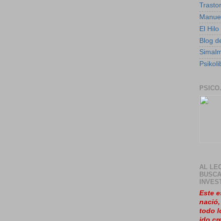
Trasto
Manuel
El Hil
Blog de
Simal
Psikoli
PSICO
AL LE
BUSCA
INVES
Este e
nació
todo l
ido cr