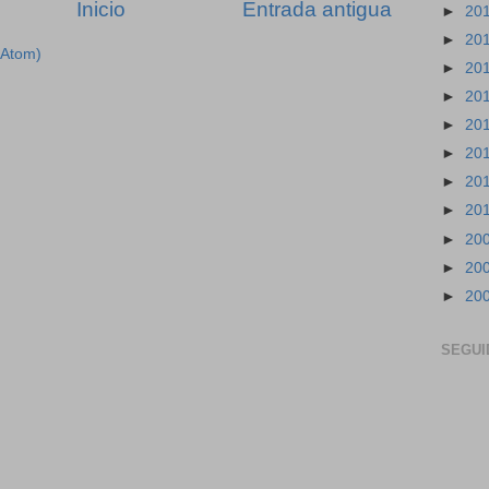
Inicio
Entrada antigua
►
20
►
20
(Atom)
►
20
►
20
►
20
►
20
►
20
►
20
►
20
►
20
►
20
SEGUI