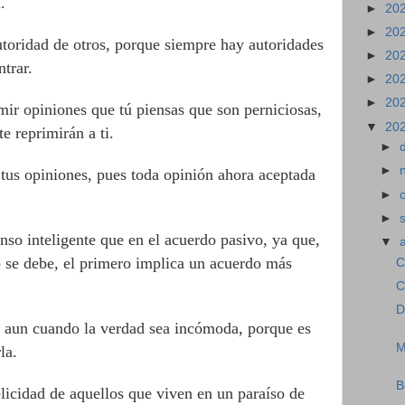
.
►
20
►
20
utoridad de otros, porque siempre hay autoridades
►
20
trar.
►
20
►
20
mir opiniones que tú piensas que son perniciosas,
▼
20
te reprimirán a ti.
►
►
 tus opiniones, pues toda opinión ahora aceptada
►
►
nso inteligente que en el acuerdo pasivo, ya que,
▼
mo se debe, el primero implica un acuerdo más
C
C
D
, aun cuando la verdad sea incómoda, porque es
M
la.
B
elicidad de aquellos que viven en un paraíso de