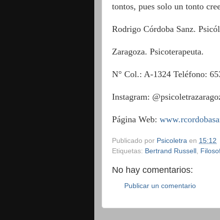
tontos, pues solo un tonto cree
Rodrigo Córdoba Sanz. Psicó
Zaragoza. Psicoterapeuta.
N° Col.: A-1324 Teléfono: 65
Instagram: @psicoletrazarago
Página Web:
www.rcordobasa
Publicado por
Psicoletra
en
15:12
Etiquetas:
Bertrand Russell
,
Filoso
No hay comentarios:
Publicar un comentario