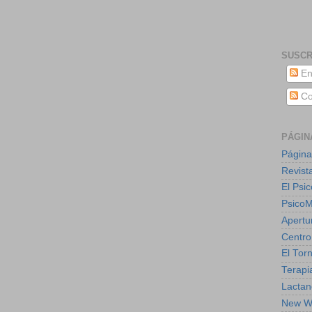
SUSCR
En
Co
PÁGIN
Página
Revist
El Psic
Psico
Apertu
Centro
El Torn
Terapia
Lactan
New W