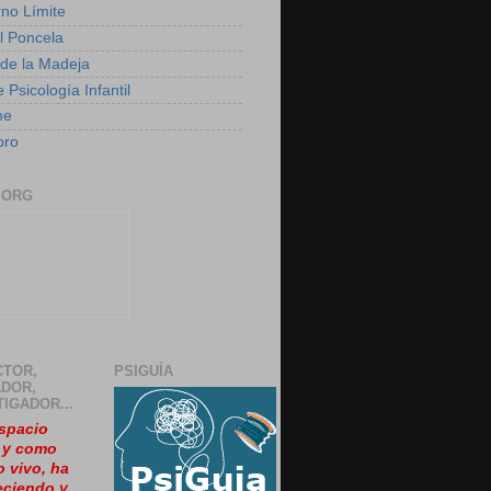
rno Límite
 Poncela
o de la Madeja
 Psicología Infantil
me
bro
.ORG
CTOR,
PSIGUÍA
DOR,
TIGADOR...
spacio
, y como
o vivo, ha
eciendo y