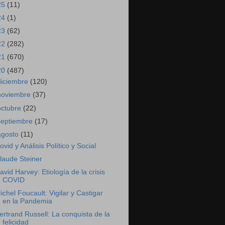
25
(11)
24
(1)
23
(62)
22
(282)
21
(670)
20
(487)
diciembre
(120)
noviembre
(37)
octubre
(22)
septiembre
(17)
agosto
(11)
ovid y Análisis Político y Social
laude Steiner
avid Harvey: Etiología de la crisis
COVID
ichel Foucault: Vigilar y Castigar
en la Pandemia
ertrand Russell: La conquista de la
felicidad