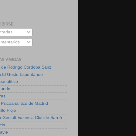
IBIRSE
tradas
mentarios
AS AMIGAS
 de Rodrigo Córdoba Sanz
a El Gesto Espontáneo
oanalítico
Mundo
ras
 Psicoanalítico de Madrid
illo Flojo
 Gestalt-Valencia Clotilde Sarrió
cia
ayie