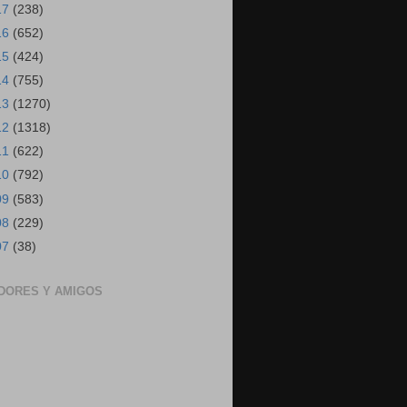
17
(238)
16
(652)
15
(424)
14
(755)
13
(1270)
12
(1318)
11
(622)
10
(792)
09
(583)
08
(229)
07
(38)
DORES Y AMIGOS