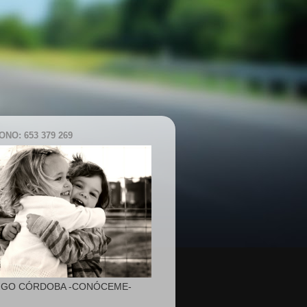
NO: 653 379 269
IGO CÓRDOBA -CONÓCEME-