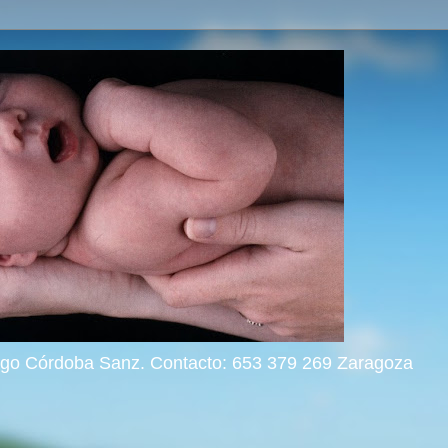
rigo Córdoba Sanz. Contacto: 653 379 269 Zaragoza