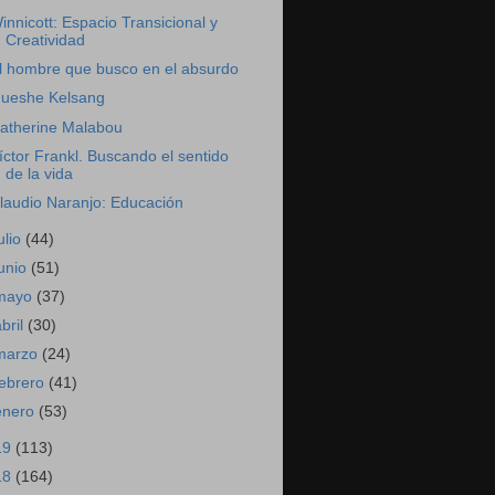
innicott: Espacio Transicional y
Creatividad
l hombre que busco en el absurdo
ueshe Kelsang
atherine Malabou
íctor Frankl. Buscando el sentido
de la vida
laudio Naranjo: Educación
ulio
(44)
junio
(51)
mayo
(37)
abril
(30)
marzo
(24)
febrero
(41)
enero
(53)
19
(113)
18
(164)