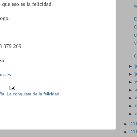
 que eso es la felicidad.
W
logo.
E
G
C
V
3 379 269
C
za
►
j
nz.es
►
►
►
fía
,
La conquista de la felicidad
►
►
►
►
20
►
20