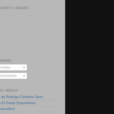
DORES Y AMIGOS
IBIRSE
tradas
mentarios
AS AMIGAS
 de Rodrigo Córdoba Sanz
a El Gesto Espontáneo
oanalítico