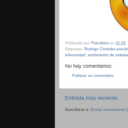
Publicado por
Psicoletra
en
11:25
Etiquetas:
Rodrigo Córdoba psicó
inferioridad
,
sentimiento de soleda
No hay comentarios:
Publicar un comentario
Entrada más reciente
Suscribirse a:
Enviar comentarios 