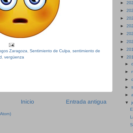
►
20
►
20
►
20
►
20
►
20
►
20
►
20
logos Zaragoza
,
Sentimiento de Culpa
,
sentimiento de
▼
20
d
,
vergüenza
►
►
►
►
►
Inicio
Entrada antigua
▼
j
E
(Atom)
L
S