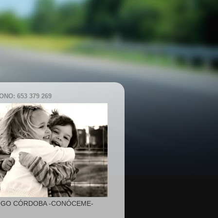
NO: 653 379 269
IGO CÓRDOBA -CONÓCEME-