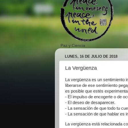
Paz y Ciencia
LUNES, 16 DE JULIO DE 2018
La Vergüenza
La vergüenza es un sentimiento in
liberarse de ese sentimiento pega
es posible que estés experiment
- El impulso de encogerte o de ocu
- El deseo de desaparecer.
- La sensación de que todo tu cue
- La sensación de que hablar es in
La vergüenza está relacionada c