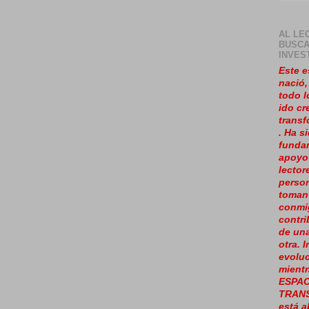
AL LE
BUSCA
INVES
Este e
nació
todo l
ido cr
trans
. Ha s
fundam
apoyo
lector
perso
toman
conmi
contr
de un
otra. 
evolu
mientr
ESPAC
TRAN
está a