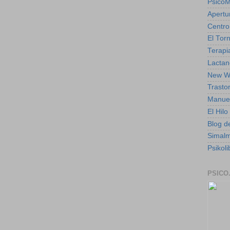
Psico
Apertu
Centro
El Torn
Terapia
Lactan
New W
Trasto
Manuel
El Hil
Blog de
Simal
Psikoli
PSICO