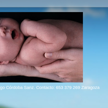
rigo Córdoba Sanz. Contacto: 653 379 269 Zaragoza