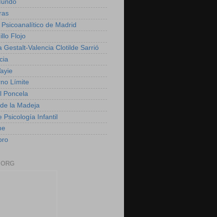
Mundo
ras
 Psicoanalítico de Madrid
illo Flojo
 Gestalt-Valencia Clotilde Sarrió
cia
ayie
rno Límite
 Poncela
o de la Madeja
 Psicología Infantil
me
bro
.ORG