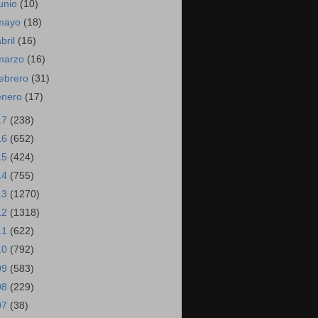
junio
(10)
mayo
(18)
abril
(16)
marzo
(16)
febrero
(31)
enero
(17)
17
(238)
16
(652)
15
(424)
14
(755)
13
(1270)
12
(1318)
11
(622)
10
(792)
09
(583)
08
(229)
07
(38)