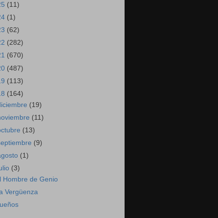
25
(11)
24
(1)
23
(62)
22
(282)
21
(670)
20
(487)
19
(113)
18
(164)
diciembre
(19)
noviembre
(11)
octubre
(13)
septiembre
(9)
agosto
(1)
ulio
(3)
l Hombre de Genio
a Vergüenza
ueños