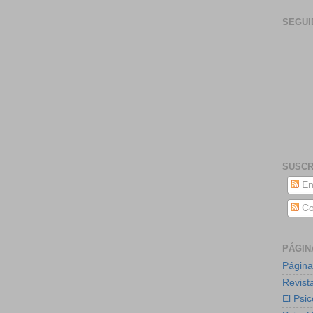
SEGUI
SUSCR
En
Co
PÁGIN
Página
Revist
El Psic