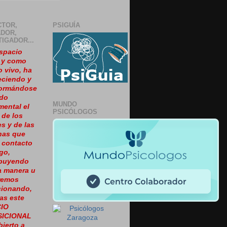
CTOR,
PSIGUÍA
DOR,
TIGADOR...
spacio
, y como
o vivo, ha
eciendo y
formándose
ido
MUNDO
ental el
PSICÓLOGOS
 de los
es y de las
nas que
 contacto
go,
ibuyendo
a manera u
Iremos
cionando,
as este
IO
SICIONAL
bierto a