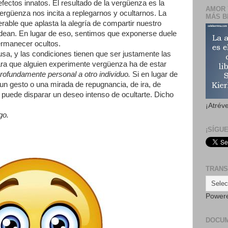
ectos innatos. El resultado de la vergüenza es la
AMOR 
ergüenza nos incita a replegarnos y ocultarnos. La
MÁS B
able que aplasta la alegría de compartir nuestro
odean. En lugar de eso, sentimos que exponerse duele
rmanecer ocultos.
sa, y las condiciones tienen que ser justamente las
ara que alguien experimente vergüenza ha de estar
profundamente personal a otro individuo.
Si en lugar de
un gesto o una mirada de repugnancia, de ira, de
o puede disparar un deseo intenso de ocultarte. Dicho
¡Atrév
go.
¡SÍGU
TRANS
Power
DOCU